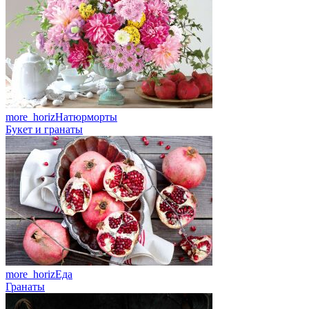
more_horiz
Натюрморты
Букет и гранаты
more_horiz
Еда
Гранаты