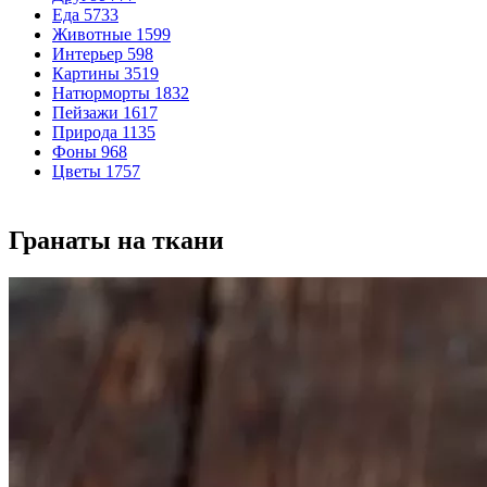
Еда
5733
Животные
1599
Интерьер
598
Картины
3519
Натюрморты
1832
Пейзажи
1617
Природа
1135
Фоны
968
Цветы
1757
Гранаты на ткани