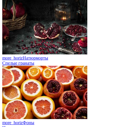
more_horiz
Натюрморты
Спелые гранаты
more_horiz
Фоны