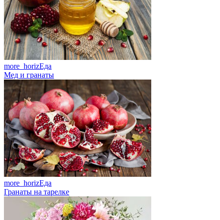
more_horiz
Еда
Мед и гранаты
more_horiz
Еда
Гранаты на тарелке