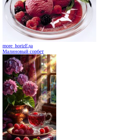
more_horiz
Еда
Малиновый сорбет