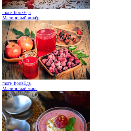
more_horiz
Еда
Малиновый ликёр
more_horiz
Еда
Малиновый морс