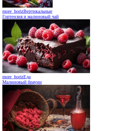
more_horiz
Вертикальные
Гортензия и малиновый чай
more_horiz
Еда
Малиновый брауни