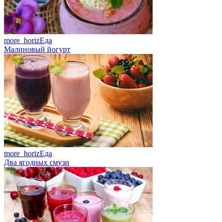
more_horiz
Еда
Малиновый йогурт
more_horiz
Еда
Два ягодных смузи