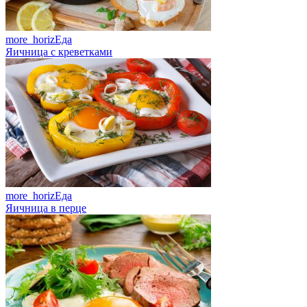
more_horiz
Еда
Яичница с креветками
more_horiz
Еда
Яичница в перце