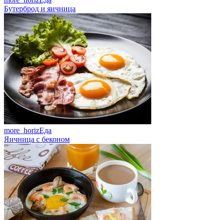
Бутерброд и яичница
more_horiz
Еда
Яичница с беконом