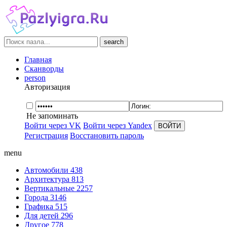
search
Главная
Сканворды
person
Авторизация
Не запоминать
Войти через VK
Войти через Yandex
Регистрация
Восстановить пароль
menu
Автомобили
438
Архитектура
813
Вертикальные
2257
Города
3146
Графика
515
Для детей
296
Другое
778