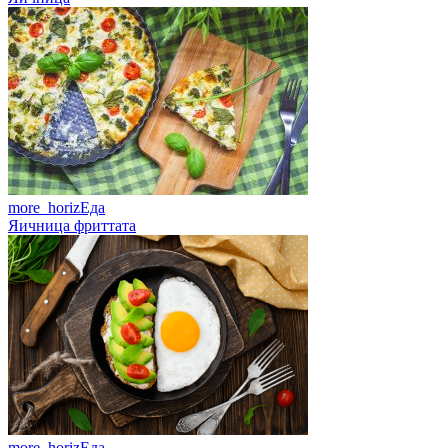
more_horiz
Еда
Яичница фриттата
more_horiz
Еда