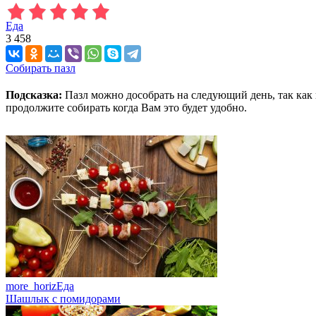
Еда
3 458
Собирать пазл
Подсказка:
Пазл можно дособрать на следующий день, так как 
продолжите собирать когда Вам это будет удобно.
more_horiz
Еда
Шашлык с помидорами