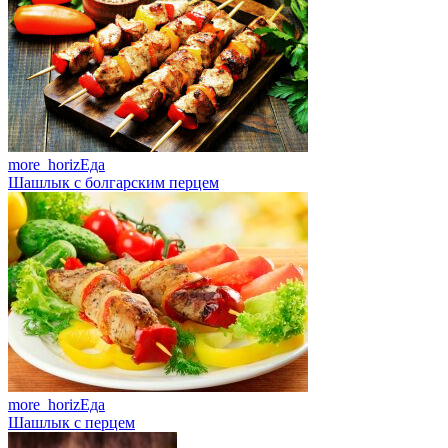
more_horiz
Еда
Шашлык с болгарским перцем
more_horiz
Еда
Шашлык с перцем