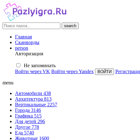
search
Главная
Сканворды
person
Авторизация
Не запоминать
Войти через VK
Войти через Yandex
Регистраци
menu
Автомобили
438
Архитектура
813
Вертикальные
2257
Города
3146
Графика
515
Для детей
296
Другое
778
Еда
5740
Животные
1600