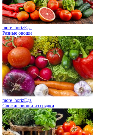
more_horiz
Еда
Разные овощи
more_horiz
Еда
Свежие овощи из грядки