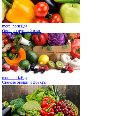
more_horiz
Еда
Овощи крупный план
more_horiz
Еда
Свежие овощи и фрукты