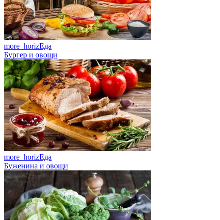
more_horiz
Еда
Бургер и овощи
more_horiz
Еда
Буженина и овощи