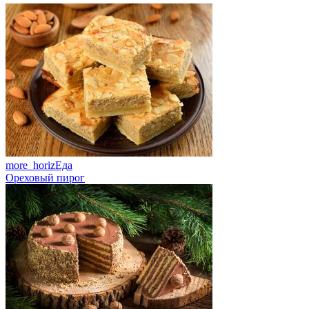
more_horiz
Еда
Ореховый пирог