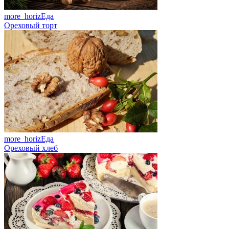
more_horiz
Еда
Ореховый торт
more_horiz
Еда
Ореховый хлеб