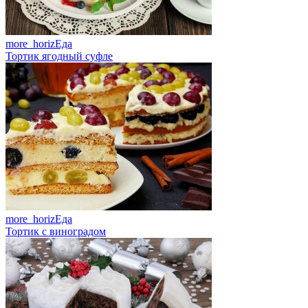
more_horiz
Еда
Тортик ягодный суфле
more_horiz
Еда
Тортик с виноградом