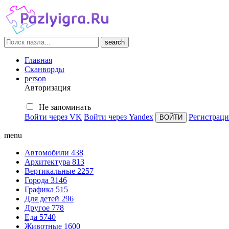
search
Главная
Сканворды
person
Авторизация
Не запоминать
Войти через VK
Войти через Yandex
Регистраци
menu
Автомобили
438
Архитектура
813
Вертикальные
2257
Города
3146
Графика
515
Для детей
296
Другое
778
Еда
5740
Животные
1600