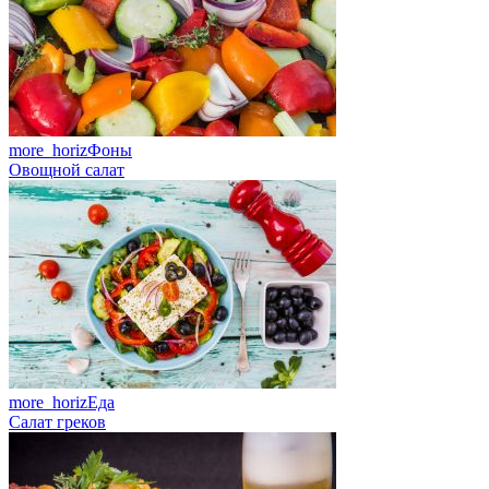
more_horiz
Фоны
Овощной салат
more_horiz
Еда
Салат греков