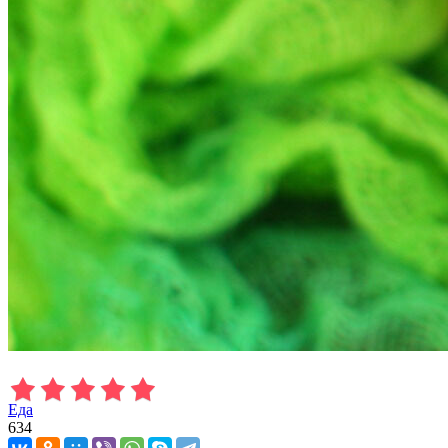
Еда
634