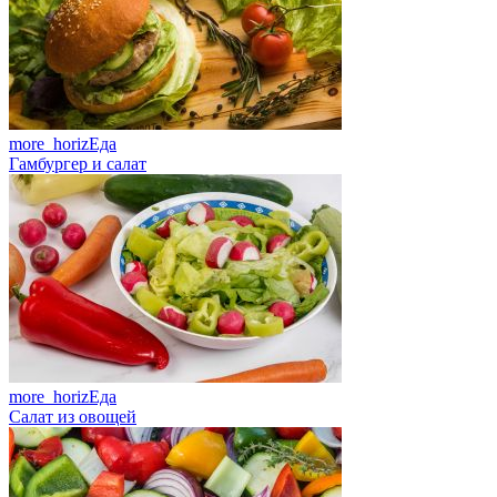
more_horiz
Еда
Гамбургер и салат
more_horiz
Еда
Салат из овощей