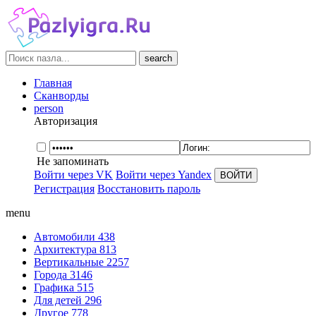
search
Главная
Сканворды
person
Авторизация
Не запоминать
Войти через VK
Войти через Yandex
Регистрация
Восстановить пароль
menu
Автомобили
438
Архитектура
813
Вертикальные
2257
Города
3146
Графика
515
Для детей
296
Другое
778