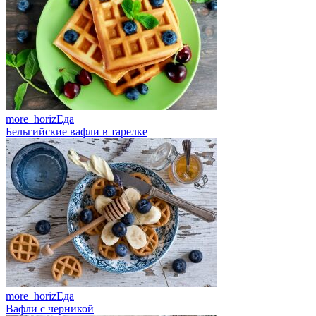
more_horiz
Еда
Бельгийские вафли в тарелке
more_horiz
Еда
Вафли с черникой