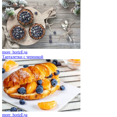
more_horiz
Еда
Тарталетки с черникой
more_horiz
Еда