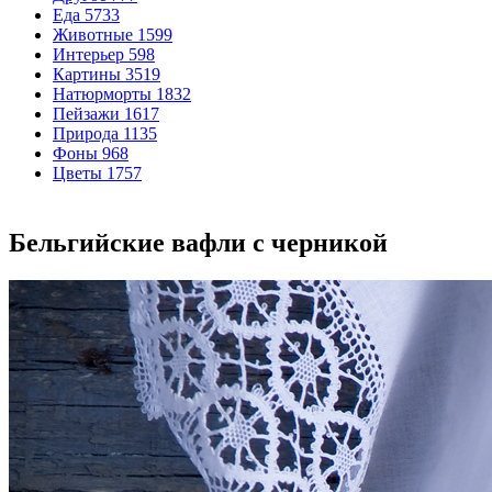
Еда
5733
Животные
1599
Интерьер
598
Картины
3519
Натюрморты
1832
Пейзажи
1617
Природа
1135
Фоны
968
Цветы
1757
Бельгийские вафли с черникой