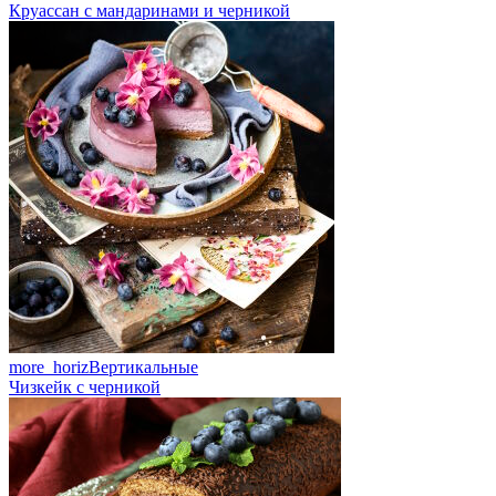
Круассан с мандаринами и черникой
more_horiz
Вертикальные
Чизкейк с черникой