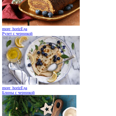
more_horiz
Еда
Рулет с черникой
more_horiz
Еда
Блины с черникой