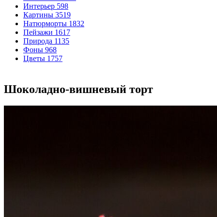
Интерьер
598
Картины
3519
Натюрморты
1832
Пейзажи
1617
Природа
1135
Фоны
968
Цветы
1757
Шоколадно-вишневый торт