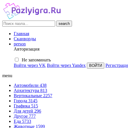
search
Главная
Сканворды
person
Авторизация
Не запоминать
Войти через VK
Войти через Yandex
Регистраци
menu
Автомобили
438
Архитектура
813
Вертикальные
2257
Города
3145
Графика
515
Для детей
296
Другое
777
Еда
5733
Животные
1599