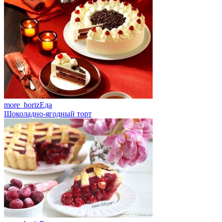
more_horiz
Еда
Шоколадно-ягодный торт