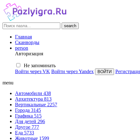
search
Главная
Сканворды
person
Авторизация
Не запоминать
Войти через VK
Войти через Yandex
Регистраци
menu
Автомобили
438
Архитектура
813
Вертикальные
2257
Города
3145
Графика
515
Для детей
296
Другое
777
Еда
5733
Животные
1599