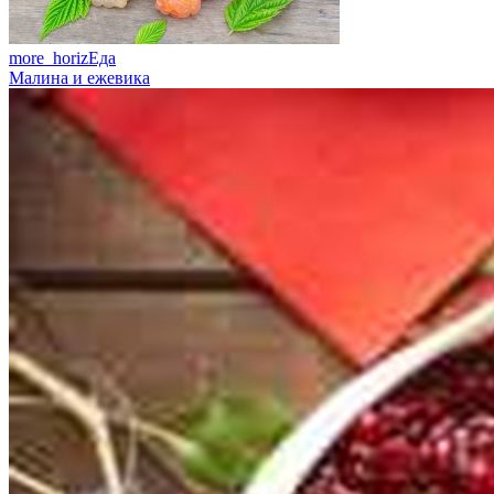
more_horiz
Еда
Малина и ежевика