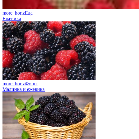
more_horiz
Еда
Ежевика
more_horiz
Фоны
Малинка и ежевика