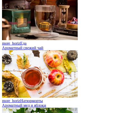
more_horiz
Еда
Ароматный свежий чай
more_horiz
Натюрморты
Ароматный мед и яблоки