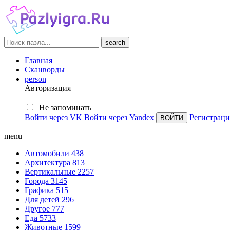
search
Главная
Сканворды
person
Авторизация
Не запоминать
Войти через VK
Войти через Yandex
Регистраци
menu
Автомобили
438
Архитектура
813
Вертикальные
2257
Города
3145
Графика
515
Для детей
296
Другое
777
Еда
5733
Животные
1599