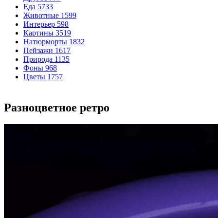
Еда
5733
Животные
1599
Интерьер
598
Картины
3519
Натюрморты
1832
Пейзажи
1617
Природа
1135
Фоны
968
Цветы
1757
Разноцветное ретро