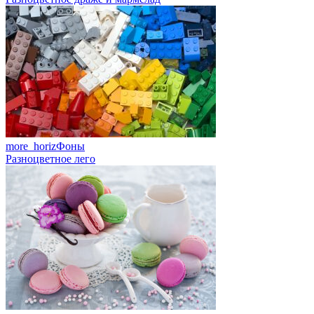
more_horiz
Фоны
Разноцветное лего