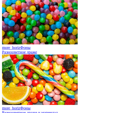
more_horiz
Фоны
Разноцветное драже
more_horiz
Фоны
Разноцветное драже и мармелад