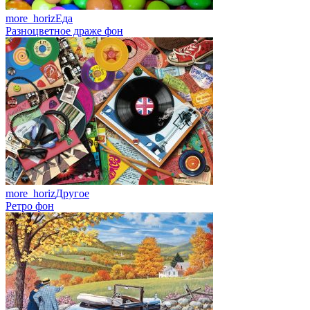
more_horiz
Еда
Разноцветное драже фон
more_horiz
Другое
Ретро фон