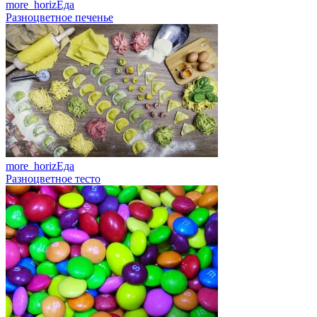
more_horiz
Еда
Разноцветное печенье
more_horiz
Еда
Разноцветное тесто