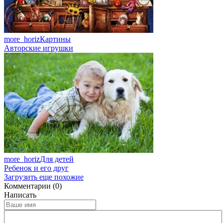
more_horiz
Картины
Авторские игрушки
more_horiz
Для детей
Ребенок и его друг
Загрузить еще похожие
Комментарии (0)
Написать