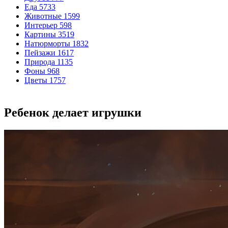
Еда
5733
Животные
1599
Интерьер
598
Картины
3519
Натюрморты
1832
Пейзажи
1617
Природа
1135
Фоны
968
Цветы
1757
Ребенок делает игрушки