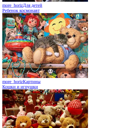
more_horiz
Для детей
Ребенок космонавт
more_horiz
Картины
Кошки и игрушки