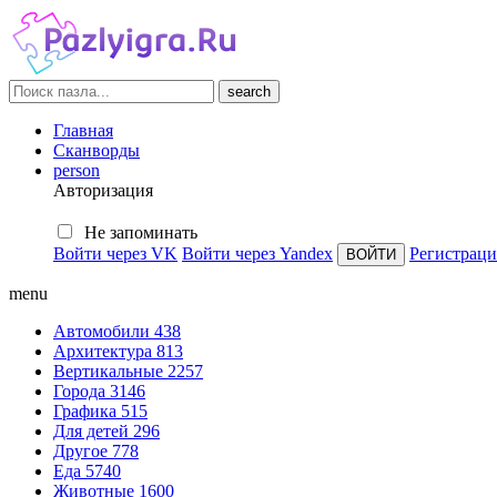
search
Главная
Сканворды
person
Авторизация
Не запоминать
Войти через VK
Войти через Yandex
Регистраци
menu
Автомобили
438
Архитектура
813
Вертикальные
2257
Города
3146
Графика
515
Для детей
296
Другое
778
Еда
5740
Животные
1600