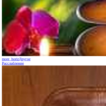
more_horiz
Другое
Расслабление