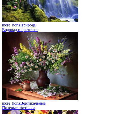
more_horiz
Природа
Водопад и цветочки
more_horiz
Вертикальные
Полевые цветочки