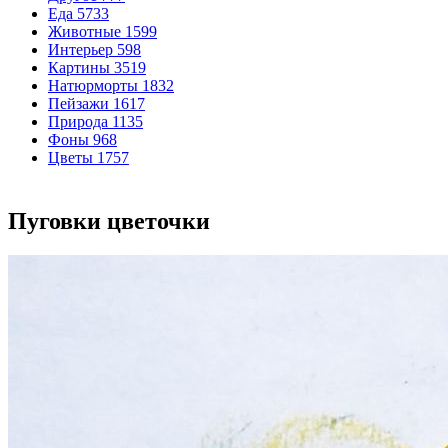
Еда
5733
Животные
1599
Интерьер
598
Картины
3519
Натюрморты
1832
Пейзажи
1617
Природа
1135
Фоны
968
Цветы
1757
Пуговки цветочки