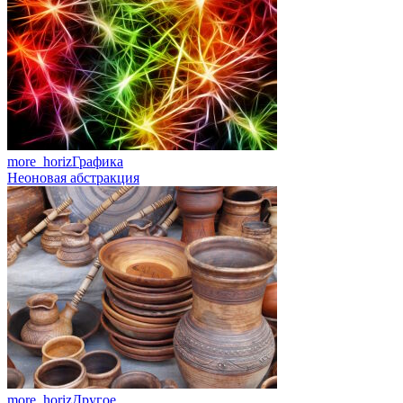
more_horiz
Графика
Неоновая абстракция
more_horiz
Другое