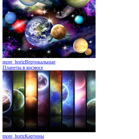
more_horiz
Вертикальные
Планеты в космосе
more_horiz
Картины