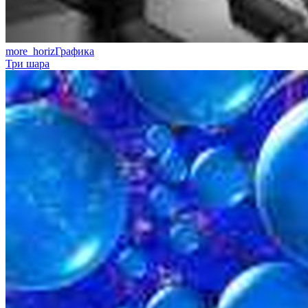
more_horiz
Графика
Три шара