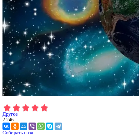
Другое
2 246
Собирать пазл