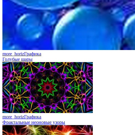
more_horiz
Графика
Голубые шары
more_horiz
Графика
Фрактальные неоновые узоры