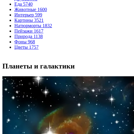
Еда
5740
Животные
1600
Интерьер
599
Картины
3521
Натюрморты
1832
Пейзажи
1617
Природа
1138
Фоны
968
Цветы
1757
Планеты и галактики