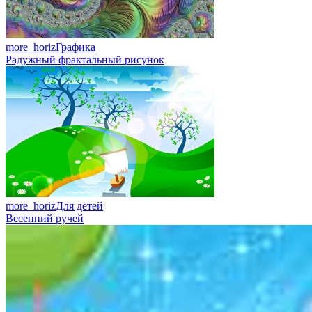
more_horiz
Графика
Радужный фрактальный рисунок
more_horiz
Для детей
Весенний ручей