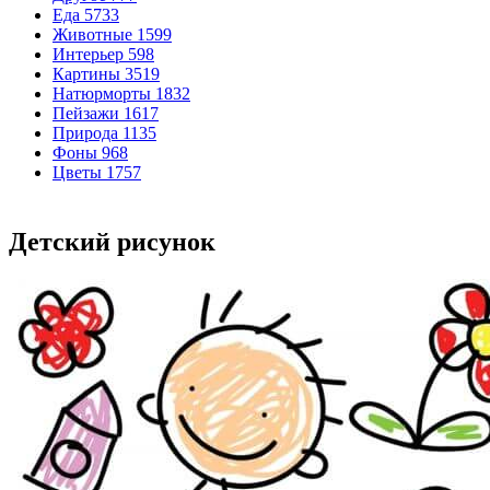
Еда
5733
Животные
1599
Интерьер
598
Картины
3519
Натюрморты
1832
Пейзажи
1617
Природа
1135
Фоны
968
Цветы
1757
Детский рисунок