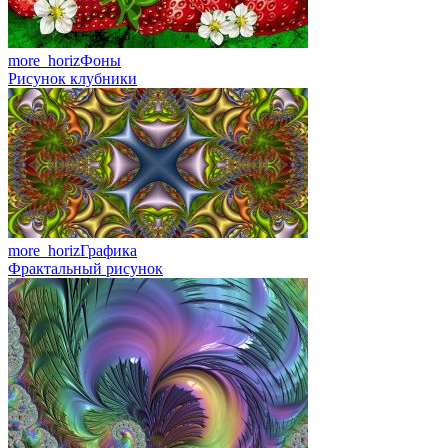
more_horiz
Фоны
Рисунок клубники
more_horiz
Графика
Фрактальный рисунок