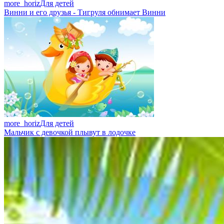
more_horiz
Для детей
Винни и его друзья - Тигруля обнимает Винни
more_horiz
Для детей
Мальчик с девочкой плывут в лодочке