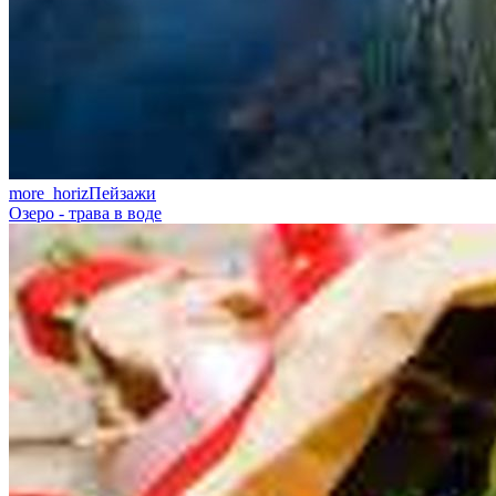
more_horiz
Пейзажи
Озеро - трава в воде