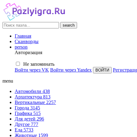
search
Главная
Сканворды
person
Авторизация
Не запоминать
Войти через VK
Войти через Yandex
Регистраци
menu
Автомобили
438
Архитектура
813
Вертикальные
2257
Города
3145
Графика
515
Для детей
296
Другое
777
Еда
5733
Животные
1599