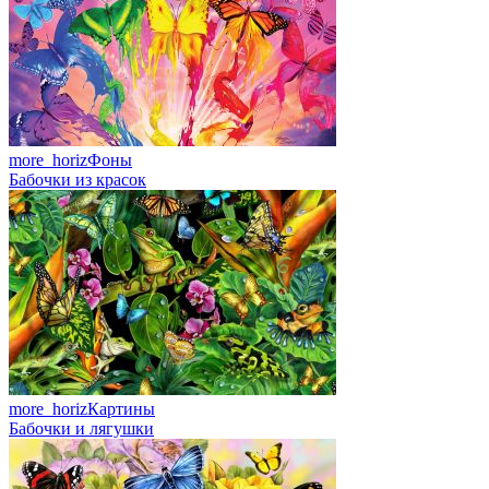
more_horiz
Фоны
Бабочки из красок
more_horiz
Картины
Бабочки и лягушки