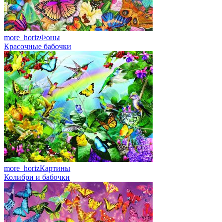
more_horiz
Фоны
Красочные бабочки
more_horiz
Картины
Колибри и бабочки