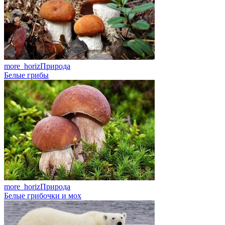
more_horiz
Природа
Белые грибы
more_horiz
Природа
Белые грибочки и мох