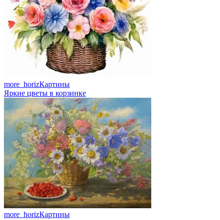
more_horiz
Картины
Яркие цветы в корзинке
more_horiz
Картины