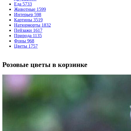
Еда
5733
Животные
1599
Интерьер
598
Картины
3519
Натюрморты
1832
Пейзажи
1617
Природа
1135
Фоны
968
Цветы
1757
Розовые цветы в корзинке