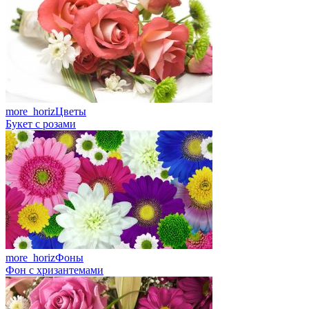
more_horiz
Цветы
Букет с розами
more_horiz
Фоны
Фон с хризантемами