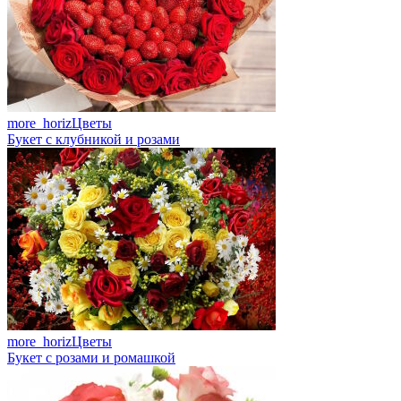
more_horiz
Цветы
Букет с клубникой и розами
more_horiz
Цветы
Букет с розами и ромашкой