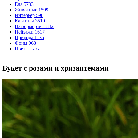
Еда
5733
Животные
1599
Интерьер
598
Картины
3519
Натюрморты
1832
Пейзажи
1617
Природа
1135
Фоны
968
Цветы
1757
Букет с розами и хризантемами