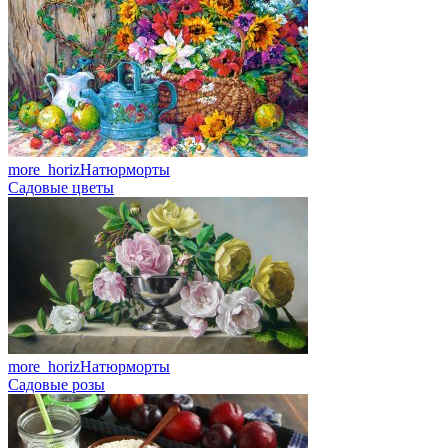
more_horiz
Натюрморты
Садовые цветы
more_horiz
Натюрморты
Садовые розы