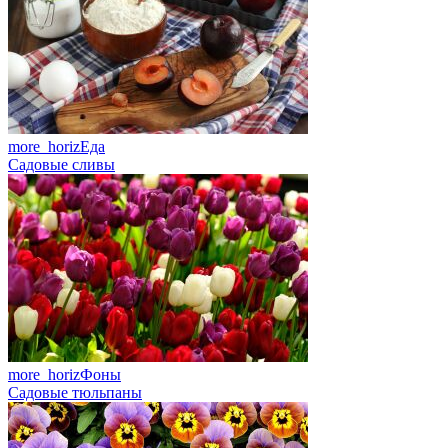
more_horiz
Еда
Садовые сливы
more_horiz
Фоны
Садовые тюльпаны