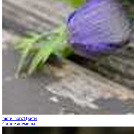
more_horiz
Цветы
Синие анемоны