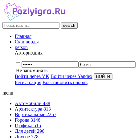
search
Главная
Сканворды
person
Авторизация
Не запоминать
Войти через VK
Войти через Yandex
Регистрация
Восстановить пароль
menu
Автомобили
438
Архитектура
813
Вертикальные
2257
Города
3146
Графика
515
Для детей
296
Другое
778