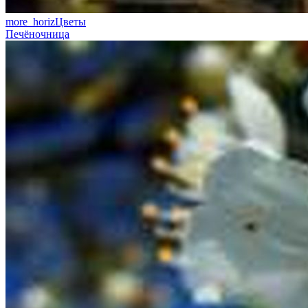
more_horiz
Цветы
Печёночница