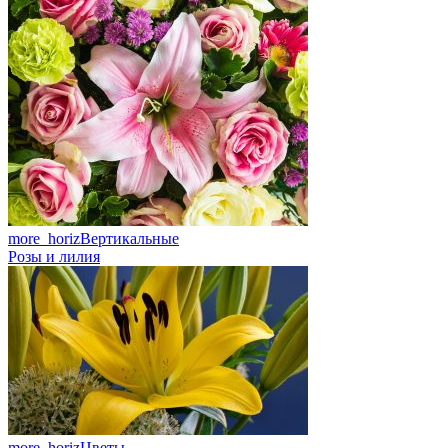
more_horiz
Вертикальные
Розы и лилия
more_horiz
Цветы