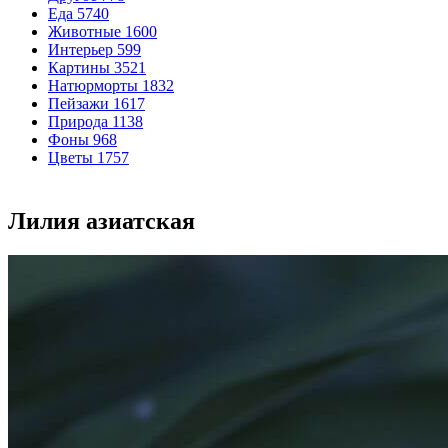
Еда
5740
Животные
1600
Интерьер
599
Картины
3521
Натюрморты
1832
Пейзажи
1617
Природа
1138
Фоны
968
Цветы
1757
Лилия азиатская