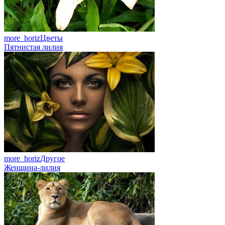
more_horiz
Цветы
Пятнистая лилия
more_horiz
Другое
Женщина-лилия