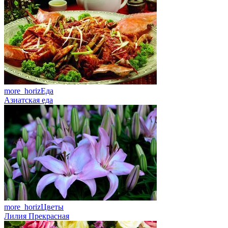
more_horiz
Еда
Азиатская еда
more_horiz
Цветы
Лилия Прекрасная