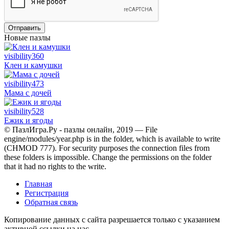
Отправить
Новые пазлы
visibility
360
Клен и камушки
visibility
473
Мама с дочей
visibility
528
Ежик и ягоды
© ПазлИгра.Ру - пазлы онлайн, 2019 — File
engine/modules/year.php is in the folder, which is available to write
(CHMOD 777). For security purposes the connection files from
these folders is impossible. Change the permissions on the folder
that it had no rights to the write.
Главная
Регистрация
Обратная связь
Копирование данных с сайта разрешается только с указанием
активной ссылки на нас.