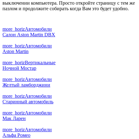
выключении компьютера. Просто откройте страницу с тем же
пазлом и продолжите собирать когда Вам это будет удобно.
more_horiz
Автомобили
Салон Aston Martin DBX
more_horiz
Автомобили
Aston Martin
more_horiz
Вертикальные
Ночной Мостар
more_horiz
Автомобили
Желтый ламборджини
more_horiz
Автомобили
Старинный автомобиль
more_horiz
Автомобили
Мак Ларен
more_horiz
Автомобили
Альфа Ромео