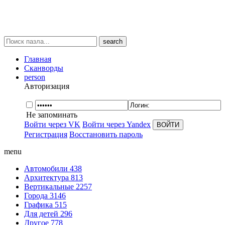
search
Главная
Сканворды
person
Авторизация
Не запоминать
Войти через VK
Войти через Yandex
Регистрация
Восстановить пароль
menu
Автомобили
438
Архитектура
813
Вертикальные
2257
Города
3146
Графика
515
Для детей
296
Другое
778