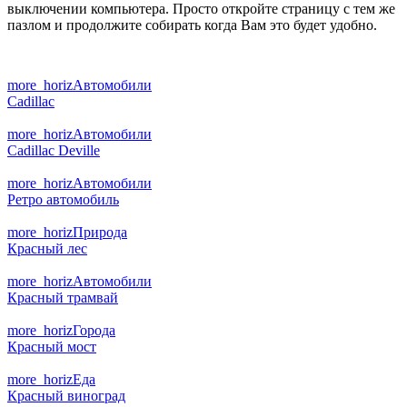
выключении компьютера. Просто откройте страницу с тем же
пазлом и продолжите собирать когда Вам это будет удобно.
more_horiz
Автомобили
Cadillac
more_horiz
Автомобили
Cadillac Deville
more_horiz
Автомобили
Ретро автомобиль
more_horiz
Природа
Красный лес
more_horiz
Автомобили
Красный трамвай
more_horiz
Города
Красный мост
more_horiz
Еда
Красный виноград