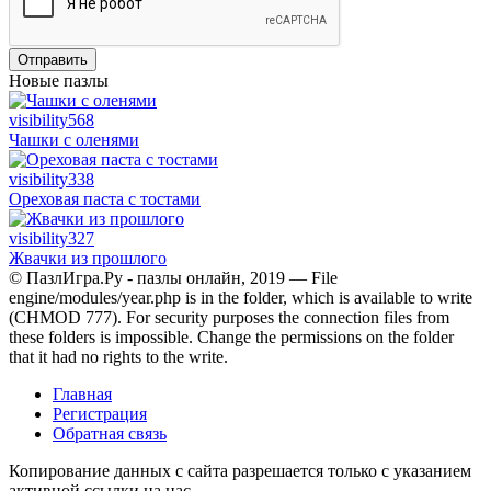
Отправить
Новые пазлы
visibility
568
Чашки с оленями
visibility
338
Ореховая паста с тостами
visibility
327
Жвачки из прошлого
© ПазлИгра.Ру - пазлы онлайн, 2019 — File
engine/modules/year.php is in the folder, which is available to write
(CHMOD 777). For security purposes the connection files from
these folders is impossible. Change the permissions on the folder
that it had no rights to the write.
Главная
Регистрация
Обратная связь
Копирование данных с сайта разрешается только с указанием
активной ссылки на нас.