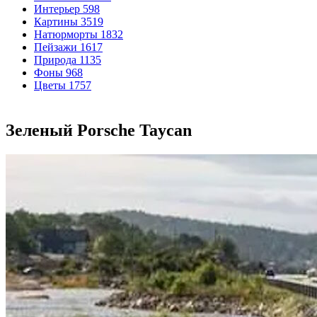
Интерьер
598
Картины
3519
Натюрморты
1832
Пейзажи
1617
Природа
1135
Фоны
968
Цветы
1757
Зеленый Porsche Taycan