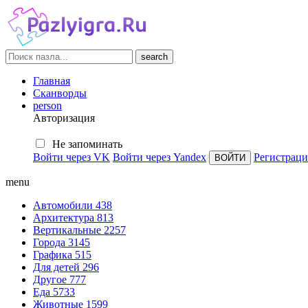
search
Главная
Сканворды
person
Авторизация
Не запоминать
Войти через VK
Войти через Yandex
Регистраци
menu
Автомобили
438
Архитектура
813
Вертикальные
2257
Города
3145
Графика
515
Для детей
296
Другое
777
Еда
5733
Животные
1599