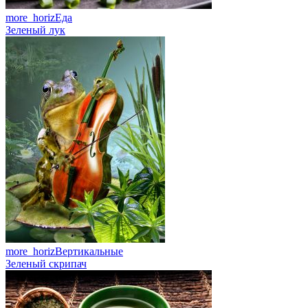
more_horiz
Еда
Зеленый лук
more_horiz
Вертикальные
Зеленый скрипач