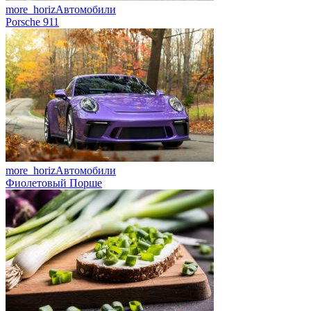
more_horiz
Автомобили
Porsche 911
more_horiz
Автомобили
Фиолетовый Порше