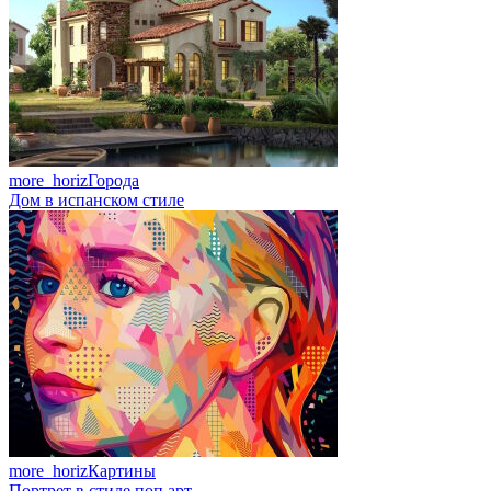
more_horiz
Города
Дом в испанском стиле
more_horiz
Картины
Портрет в стиле поп арт