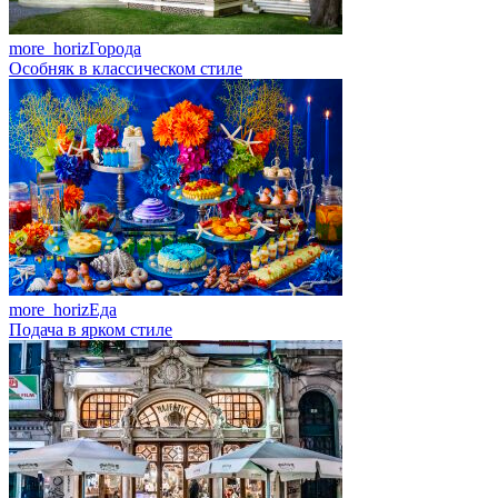
more_horiz
Города
Особняк в классическом стиле
more_horiz
Еда
Подача в ярком стиле