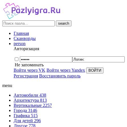
search
Главная
Сканворды
person
Авторизация
Не запоминать
Войти через VK
Войти через Yandex
Регистрация
Восстановить пароль
menu
Автомобили
438
Архитектура
813
Вертикальные
2257
Города
3146
Графика
515
Для детей
296
Другое
778